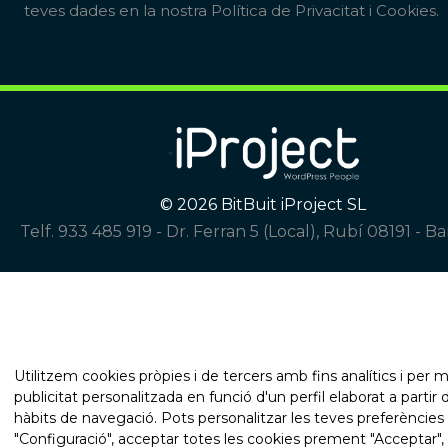
teves dades en la nostra
Política de Privacitat i Cookies
.
© 2026 BitBuit iProject SL
Telf. 933 485 919
-
Dr. Ferran 5 (Local), Rubí 08191 - B
Utilitzem cookies pròpies i de tercers amb fins analítics i per m
publicitat personalitzada en funció d'un perfil elaborat a partir 
hàbits de navegació. Pots personalitzar les teves preferèncie
"Configuració", acceptar totes les cookies prement "Acceptar",