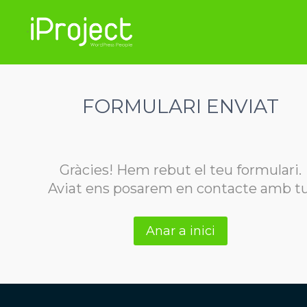
Saltar
al
contingut
FORMULARI ENVIAT
Gràcies! Hem rebut el teu formulari.
Aviat ens posarem en contacte amb tu
Anar a inici