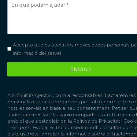
Accepto que es tractin les meves dades personals pe
informació del servei
ENVIAR
A BitBuit iProject,SL, com a responsables, tractarem les
personals que ens proporcions per tal d'informar-te sob
nostres serveis en base al teu consentiment. Pot ser que
dades que ens facilitis siguin compartides amb tercers 
amb el que s'estableix en la
Política de Privacitat i Cook
més, pots revocar el teu consentiment, consultar com e
els teus drets i ampliar la informació sobre el tractamen