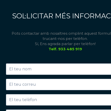
SOL·LICITAR MÉS INFORMAC
Pots contactar amb nosaltres omplint aquest formul
trucant-nos per telèfon.
Sí, Ens agrada parlar per telèfon!
Telf. 933 485 919