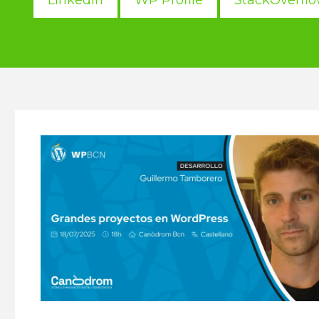
LinkedIn
WP Profile
StackOverfl