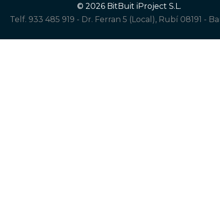
© 2026 BitBuit iProject S.L.
Telf. 933 485 919
-
Dr. Ferran 5 (Local), Rubí 08191 - B