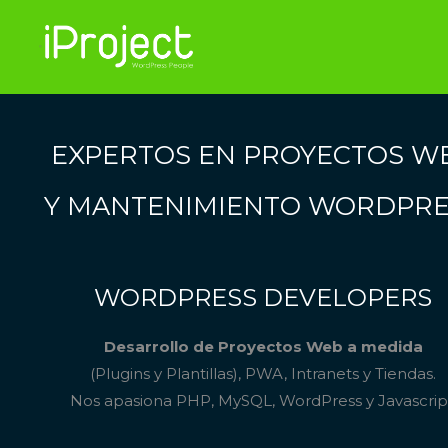
Saltar
al
contenido
EXPERTOS EN PROYECTOS W
Y MANTENIMIENTO WORDPRE
WORDPRESS DEVELOPERS
Desarrollo de Proyectos Web a medida
(Plugins y Plantillas), PWA, Intranets y Tiendas.
Nos apasiona PHP, MySQL, WordPress y Javascrip